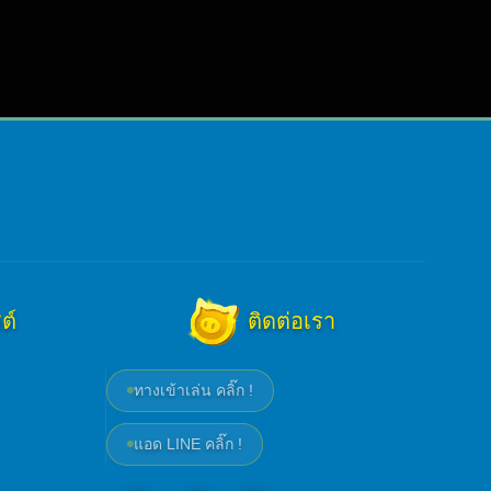
ต์
ติดต่อเรา
ทางเข้าเล่น คลิ๊ก !
แอด LINE คลิ๊ก !