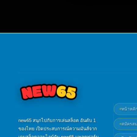
หน้าหลั
new65 สนุกไปกับการเล่นสล็อต อันดับ 1
สมัครสม
ของไทย เปิดประสบการณ์ความมันส์จาก
เกมสล็อตออนไลน์กับ new65 แพลตฟอร์ม