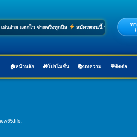
ทา
กไว จ่ายจริงทุกบิล
สมัครตอนนี้ รับสิทธิพิเศษทันที ฝากถ
เ
หน้าหลัก
โปรโมชั่น
บทความ
ติดต่อ
new65.life.