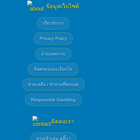
ข้อมูลเว็บไซต์
เกี่ยวกับเรา
Privacy Policy
อ่านบทความ
ข้อตกลงและเงื่อนไข
ช่วยเหลือ / คำถามที่พบบ่อย
Responsible Gambling
ติดต่อเรา
ทางเข้าเล่น คลิ๊ก !