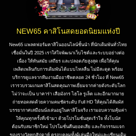
NEW65 คาสิโนสดยอดนิยมแห่งปี
New65 แพลตฟอร์มคาสิโนออนไลน์ชั้นนำ ที่นักเดิมพันทั่วไทย
เชื่อมั่นในปี 2025 เราใส่ใจพัฒนาเว็บไซต์และระบบอย่างต่อ
เนื่อง ให้ทันสมัย เสถียร และปลอดภัยสูงสุด เพื่อให้คุณ
เพลิดเพลินกับการเดิมพันได้แบบไหลลื่น ไม่มีสะดุด พร้อม
บริการดูแลจากทีมงานมืออาชีพตลอด 24 ชั่วโมง ที่ New65
เรารวบรวมเกมคาสิโนสดคุณภาพเยี่ยมจากค่ายดังระดับโลก
ไม่ว่าจะเป็น บาคาร่า เสือมังกร ไฮโล รูเล็ต และอีกมากมาย
ถ่ายทอดสดด้วยความคมชัดระดับ Full HD ให้คุณได้สัมผัส
บรรยากาศเสมือนนั่งเล่นอยู่ในคาสิโนจริง เรามอบความคุ้มค่า
ให้คุณทุกครั้งที่เข้ามา ด้วยโปรโมชั่นสุดเร้าใจ ทั้งโบนัส
ต้อนรับสมาชิกใหม่ โปรโมชั่นคืนยอดเสีย และกิจกรรมแจก
ของรางวัลทุกสัปดาห์ ครอบคลุมทั้งผู้เล่นมือใหม่และเซียนเดิม